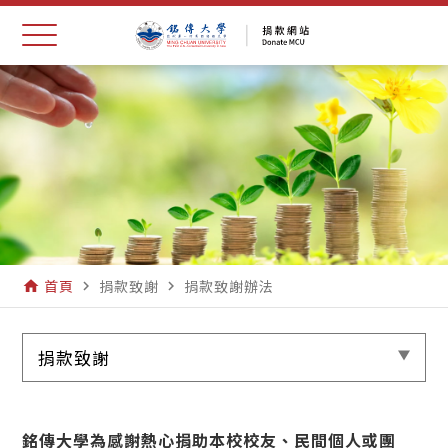
首頁
捐款致謝
捐款致謝辦法
home
navigate_next
navigate_next
捐款致謝
銘傳大學為感謝熱心捐助本校校友、民間個人或團