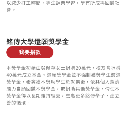
以減少打工時間，專注課業學習，學有所成再回饋社
會。
銘傳大學還願獎學金
本獎學金初始由吳佩華女士捐贈20萬元，校友會捐贈
40萬元成立基金。還願獎學金並不強制獲獎學生歸還
獎學金，希冀獲本獎助學生於就業後，依其個人經濟
能力自願回饋本獎學金，或捐助其他獎學金，俾使本
獎學金得以長期維持經營，嘉惠更多銘傳學子，建立
善的循環。