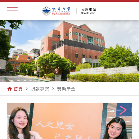
首頁
捐款專案
獎助學金
home
navigate_next
navigate_next