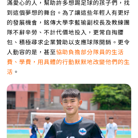
滿愛心的人，幫助許多想踢足球的孩子們，找
到這個夢想的舞台。為了讓這些年輕人有更好
的發展機會，銘傳大學李藍瑜副校長及教練團
隊不辭辛勞、不計代價地投入，更常自掏腰
包、積極尋求企業贊助以支應球隊開銷。更令
人動容的是，甚至
協助負擔部分隊員的生活
費、學費，用具體的行動默默地改變他們的生
活
。